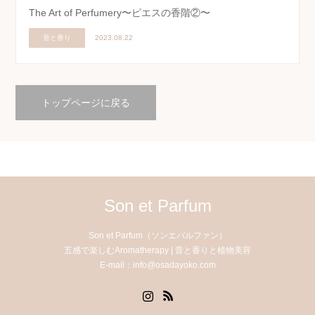
The Art of Perfumery〜ピエスの香階②〜
音と香り
2023.08.22
トップページに戻る
Son et Parfum
Son et Parfum（ソンエパルファン）
五感で楽しむAromatherapy | 音と香りと植物美容
E-mail：info@osadayoko.com
Instagram
RSS