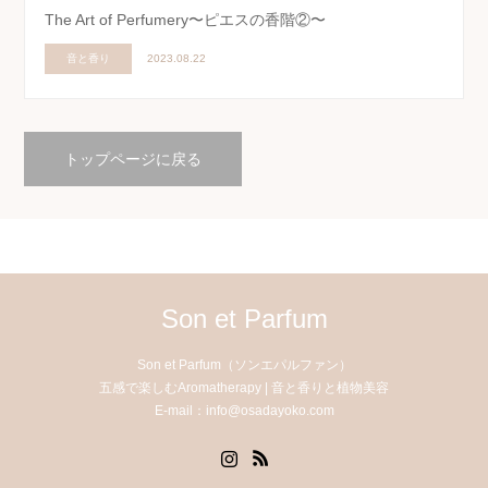
The Art of Perfumery〜ピエスの香階②〜
音と香り
2023.08.22
トップページに戻る
Son et Parfum
Son et Parfum（ソンエパルファン）
五感で楽しむAromatherapy | 音と香りと植物美容
E-mail：info@osadayoko.com
Instagram
RSS